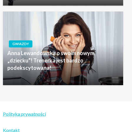
GWIAZDY
Anna Lewandowska o swoim nowym
„dziecku”! Trenerka jest bardzo
podekscytowana!
Polityka prywatności
Kontakt