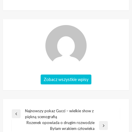
Zobacz wszystkie wpisy
Nawigacja
Najnowszy pokaz Gucci – wielkie show z
Poprzedni
piękną scenografią
wpisu
wpis
Rozenek opowiada o drugim rozwodzie
Następny
Byłam wrakiem człowieka