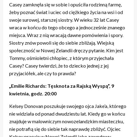
Casey zamknęła się w sobie i opuściła rodzinną farmę,
żeby poznać świat i uciec od ciężkiego życia na wsi i od
swoje surowej, starszej siostry. W wieku 32 lat Casey
wraca w końcu do tego obcego a jednocześnie znanego
miejsca. Wraz z nią wracają dawne pomówienia i spory.
Siostry znów powoli się do siebie zbliżają. Wiejską
społeczność w Nowej Zelandii dręczy pytanie. Kim jest
Tommy, ośmioletni chłopiec, z którym przyjechała
Casey? Casey twierdzi, że to dziecko jednej z jej
przyjaciółek, ale czy to prawda?
„Emilie Richards: Tęsknota za Rajską Wyspą”, 9
kwietnia, godz. 20:00
Kelsey Donovan poszukuje swojego ojca Jake’a, którego
nie widziała od ponad dwudziestu lat. Kiedy go w końcu
znajduje w malowniczym nowozelandzkim miasteczku,
nie potrafią się do siebie tak naprawdę zbliżyć. Ojciec
Kelsey pracuje w Nowej Zelandii jako zawodowy