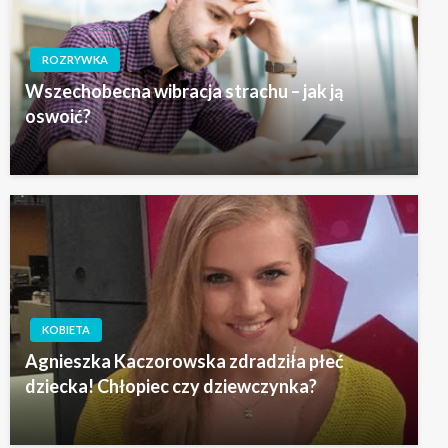
ROZRYWKA
Wszechobecna wibracja strachu – jak ją
oswoić?
KOBIETA
Agnieszka Kaczorowska zdradziła płeć
dziecka! Chłopiec czy dziewczynka?