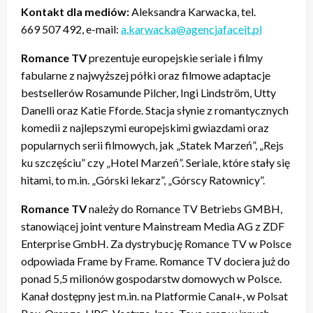
Kontakt dla mediów:
Aleksandra Karwacka, tel.
669 507 492, e-mail:
a.karwacka@agencjafaceit.pl
Romance TV
prezentuje europejskie seriale i filmy
fabularne z najwyższej półki oraz filmowe adaptacje
bestsellerów Rosamunde Pilcher, Ingi Lindström, Utty
Danelli oraz Katie Fforde. Stacja słynie z romantycznych
komedii z najlepszymi europejskimi gwiazdami oraz
popularnych serii filmowych, jak „Statek Marzeń”, „Rejs
ku szczęściu” czy „Hotel Marzeń”. Seriale, które stały się
hitami, to m.in. „Górski lekarz”, „Górscy Ratownicy”.
Romance TV
należy do Romance TV Betriebs GMBH,
stanowiącej joint venture Mainstream Media AG z ZDF
Enterprise GmbH. Za dystrybucję Romance TV w Polsce
odpowiada Frame by Frame. Romance TV dociera już do
ponad 5,5 milionów gospodarstw domowych w Polsce.
Kanał dostępny jest m.in. na Platformie Canal+, w Polsat