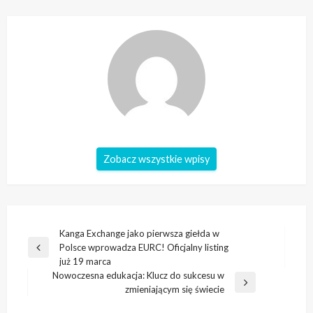
Zobacz wszystkie wpisy
Nawigacja
Kanga Exchange jako pierwsza giełda w
Polsce wprowadza EURC! Oficjalny listing
wpisu
Poprzedni
już 19 marca
wpis
Nowoczesna edukacja: Klucz do sukcesu w
Następny
zmieniającym się świecie
wpis