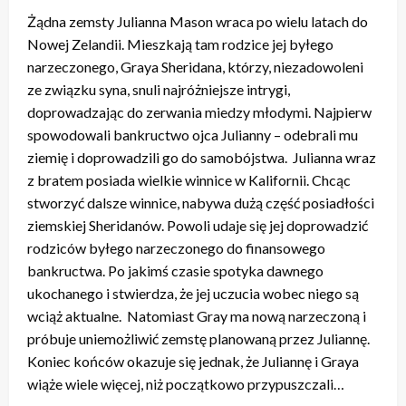
Żądna zemsty Julianna Mason wraca po wielu latach do
Nowej Zelandii. Mieszkają tam rodzice jej byłego
narzeczonego, Graya Sheridana, którzy, niezadowoleni
ze związku syna, snuli najróżniejsze intrygi,
doprowadzając do zerwania miedzy młodymi. Najpierw
spowodowali bankructwo ojca Julianny – odebrali mu
ziemię i doprowadzili go do samobójstwa. Julianna wraz
z bratem posiada wielkie winnice w Kalifornii. Chcąc
stworzyć dalsze winnice, nabywa dużą część posiadłości
ziemskiej Sheridanów. Powoli udaje się jej doprowadzić
rodziców byłego narzeczonego do finansowego
bankructwa. Po jakimś czasie spotyka dawnego
ukochanego i stwierdza, że jej uczucia wobec niego są
wciąż aktualne. Natomiast Gray ma nową narzeczoną i
próbuje uniemożliwić zemstę planowaną przez Juliannę.
Koniec końców okazuje się jednak, że Juliannę i Graya
wiąże wiele więcej, niż początkowo przypuszczali…