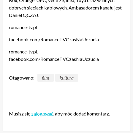
Box, Orange, UPC, Vectrze, Inea, Toya oraz w innych
dobrych sieciach kablowych. Ambasadorem kanału jest
Daniel QCZAJ.
romance-tv.pl
facebook.com/RomanceTVCzasNaUczucia
romance-tv.pl,
facebook.com/RomanceTVCzasNaUczucia
Otagowano:
film
kultura
ZOSTAW ODPOWIEDŹ
Musisz się
zalogować
, aby móc dodać komentarz.