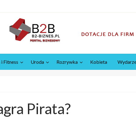
 i Fitness
Uroda
Rozrywka
Kobieta
Wydarze
gra Pirata?