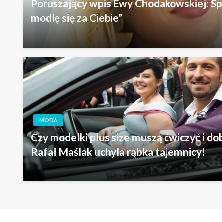
Poruszający wpis Ewy Chodakowskiej: Sp
modlę się za Ciebie”
MODA
Czy modelki plus size muszą ćwiczyć i do
Rafał Maślak uchyla rąbka tajemnicy!