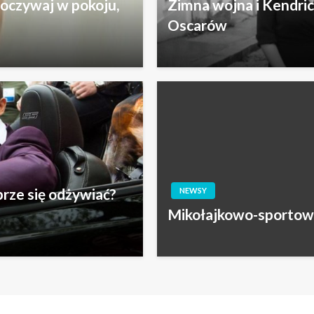
oczywaj w pokoju,
Zimna wojna i Kendri
Oscarów
brze się odżywiać?
NEWSY
Mikołajkowo-sportow