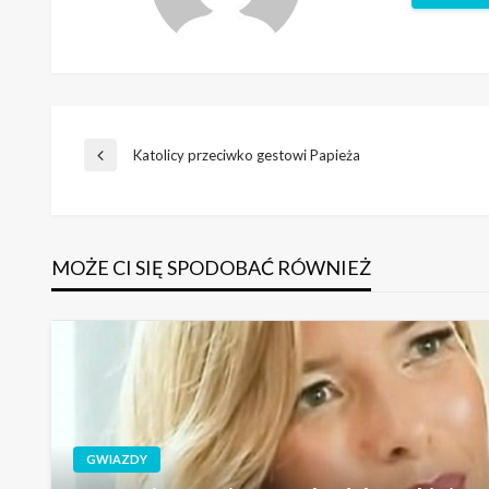
Nawigacja
Katolicy przeciwko gestowi Papieża
Poprzedni
wpis
wpisu
MOŻE CI SIĘ SPODOBAĆ RÓWNIEŻ
GWIAZDY