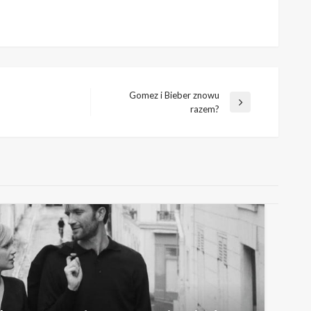
Gomez i Bieber znowu
Następny
razem?
wpis