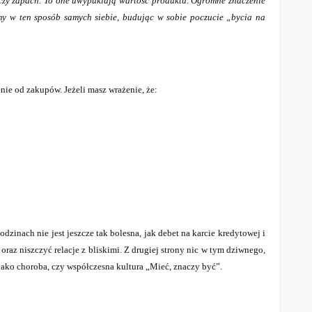
e czy zapach. To one uwypuklają wartość produktu. Ogromne znaczenie
my w ten sposób samych siebie, budując w sobie poczucie „bycia na
nie od zakupów. Jeżeli masz wrażenie, że:
dzinach nie jest jeszcze tak bolesna, jak debet na karcie kredytowej i
raz niszczyć relacje z bliskimi. Z drugiej strony nic w tym dziwnego,
jako choroba, czy współczesna kultura „Mieć, znaczy być”.