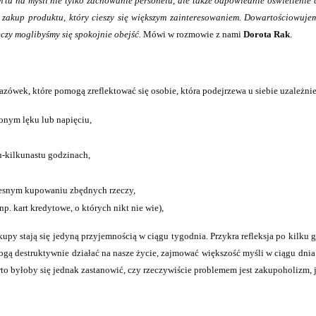
 tu na myśli nie tylko zachowanie personelu, ale także odpowiednie oświetleni
 zakup produktu, który cieszy się większym zainteresowaniem. Dowartościowuje
eczy moglibyśmy się spokojnie obejść.
Mówi w rozmowie z nami
Dorota Rak
.
zówek, które pomogą zreflektować się osobie, która podejrzewa u siebie uzależnie
nym lęku lub napięciu,
u-kilkunastu godzinach,
czesnym kupowaniu zbędnych rzeczy,
p. kart kredytowe, o których nikt nie wie),
kupy stają się jedyną przyjemnością w ciągu tygodnia. Przykra refleksja po kilku go
gą destruktywnie działać na nasze życie, zajmować większość myśli w ciągu dnia o
o byłoby się jednak zastanowić, czy rzeczywiście problemem jest zakupoholizm, 