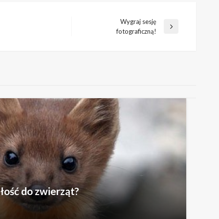
Wygraj sesję
Następny
fotograficzną!
wpis
łość do zwierząt?