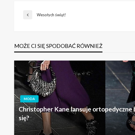
Nawigacja
Wesołych świąt!
Poprzedni
wpis
wpisu
MOŻE CI SIĘ SPODOBAĆ RÓWNIEŻ
MODA
Christopher Kane lansuje ortopedyczne b
się?