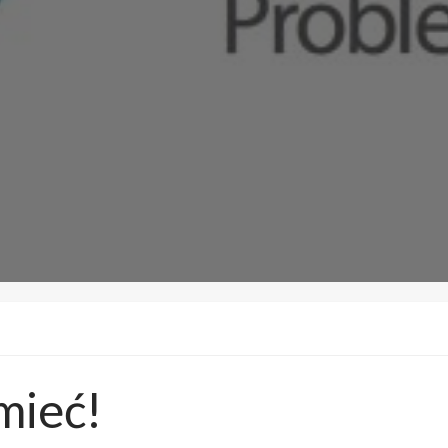
mieć!