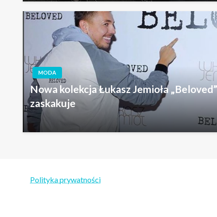
MODA
Nowa kolekcja Łukasz Jemioła „Beloved” 
zaskakuje
Polityka prywatności