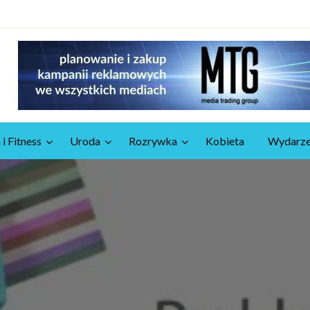
 i Fitness
Uroda
Rozrywka
Kobieta
Wydarze