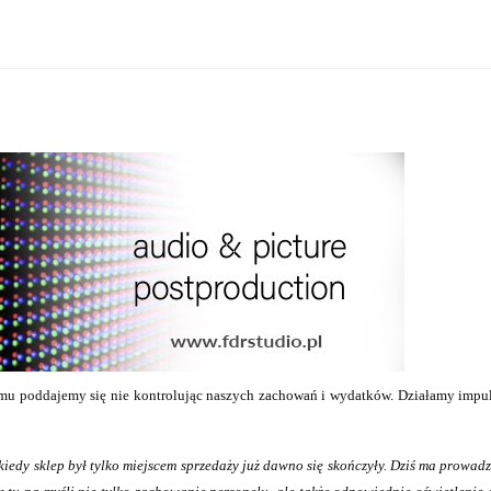
u poddajemy się nie kontrolując naszych zachowań i wydatków. Działamy impul
kiedy sklep był tylko miejscem sprzedaży już dawno się skończyły. Dziś ma prowa