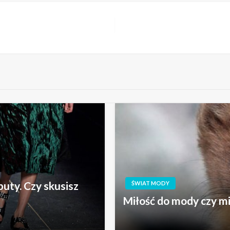
uty. Czy skusisz
ŚWIAT MODY
Miłość do mody czy mi