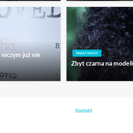
niczym już nie
ŚWIAT MODY
Zbyt czarna na modelk
Kontakt