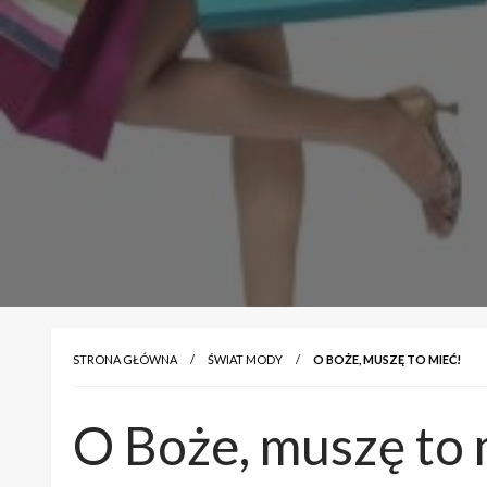
STRONA GŁÓWNA
ŚWIAT MODY
O BOŻE, MUSZĘ TO MIEĆ!
O Boże, muszę to 