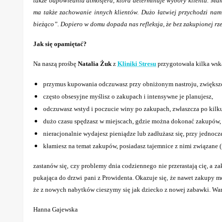
także odpowiednia atmosfera, która determinuje wybory klienta. Mam
ma także zachowanie innych klientów. Dużo łatwiej przychodzi nam
bieżąco”. Dopiero w domu dopada nas refleksja, że bez zakupionej rz
Jak się opamiętać?
Na naszą prośbę
Natalia Żuk
z
Kliniki Stresu
przygotowała kilka wska
przymus kupowania odczuwasz przy obniżonym nastroju, zwiększo
często obsesyjne myślisz o zakupach i intensywne je planujesz,
odczuwasz wstyd i poczucie winy po zakupach, zwłaszcza po kilk
dużo czasu spędzasz w miejscach, gdzie można dokonać zakupów,
nieracjonalnie wydajesz pieniądze lub zadłużasz się, przy jedno
kłamiesz na temat zakupów, posiadasz tajemnice z nimi związane (n
zastanów się, czy problemy dnia codziennego nie przerastają cię, a za
pukająca do drzwi pani z Prowidenta. Okazuje się, że nawet zakupy mo
że z nowych nabytków cieszymy się jak dziecko z nowej zabawki. Wart
Hanna Gajewska