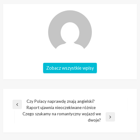
Zobacz wszystkie wpisy
Nawigacja
Czy Polacy naprawdę znają angielski?
Poprzedni
Raport ujawnia nieoczekiwane różnice
wpisu
wpis
Czego szukamy na romantyczny wyjazd we
Następny
dwoje?
wpis