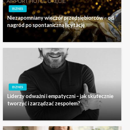
BIZNES
Niezapomniany wieczór przedsiębiorców – od
nagród po spontaniczną licytację
BIZNES
Liderzy odważni i empatyczni – jak skutecznie
tworzyć i zarządzać zespołem?