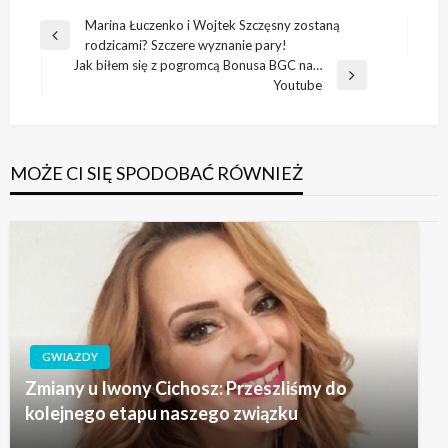
Nawigacja
Marina Łuczenko i Wojtek Szczęsny zostaną
Poprzedni
rodzicami? Szczere wyznanie pary!
wpisu
wpis
Jak biłem się z pogromcą Bonusa BGC na…
Następny
Youtube
wpis
MOŻE CI SIĘ SPODOBAĆ RÓWNIEŻ
GWIAZDY
Zmiany u Iwony Cichosz: Przeszliśmy do
kolejnego etapu naszego związku