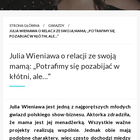
STRONA GŁÓWNA
GWIAZDY
JULIA WIENIAWA O RELACJI ZE SWOJĄ MAMĄ: „POTRAFIMY SIĘ
POZABIJAĆ W KŁÓTNI, ALE…”
Julia Wieniawa o relacji ze swoją
mamą: „Potrafimy się pozabijać w
kłótni, ale…”
Julia Wieniawa jest jedną z najgorętszych młodych
gwiazd polskiego show-biznesu. Aktorka zdradziła,
że mama jest jej menadżerką. Wszystkie ważne
projekty realizują wspólnie. Jednak obie mają
podobne charaktery, więc często dochodzi między