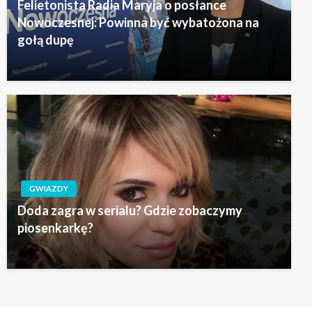
Felietonista Radia Maryja o posłance
Nowoczesnej: Powinna być wybatożona na
gołą dupę
GWIAZDY
Doda zagra w serialu? Gdzie zobaczymy
piosenkarkę?