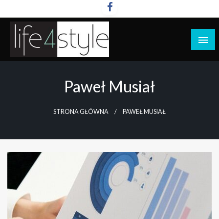
Przejdź
do
treści
life4style.pl
Paweł Musiał
STRONA GŁÓWNA
PAWEŁ MUSIAŁ